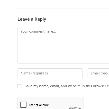
Leave a Reply
Save my name, email, and website in this browser f