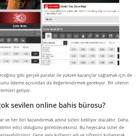
eceğiniz gibi gerçek paralar ile yüksek kazançlar sağlamak için de
rusunu ödeme açısından da değerlendirmek gerekiyor. Bir sitenin
emleri geliyor.
ok sevilen online bahis bürosu?
r ve her biri kazandırmak adına sizleri bekliyor olacaktır. Daha
tatmin edici olduğunu görebileceksiniz. Bu heyecana sizler de
şlayabilirsiniz. Gene aynı kullanıcı adı ve şifrenizi kullanarak