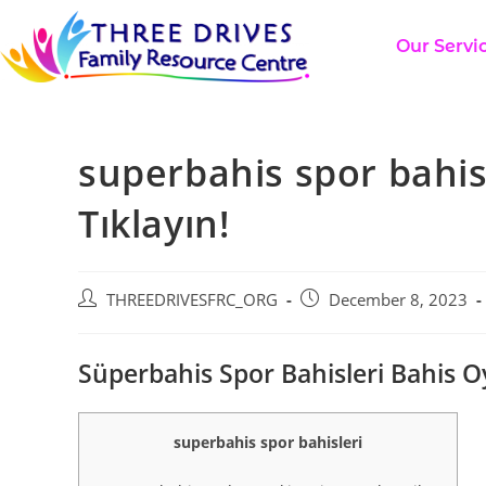
Our Servi
superbahis spor bahisl
Tıklayın!
THREEDRIVESFRC_ORG
December 8, 2023
Süperbahis Spor Bahisleri Bahis O
superbahis spor bahisleri