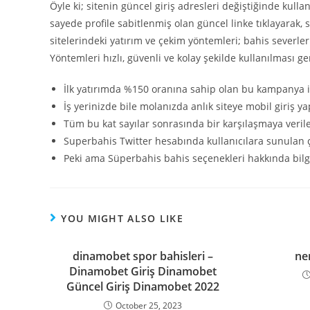
Öyle ki; sitenin güncel giriş adresleri değiştiğinde kulla
sayede profile sabitlenmiş olan güncel linke tıklayarak, 
sitelerindeki yatırım ve çekim yöntemleri; bahis severler
Yöntemleri hızlı, güvenli ve kolay şekilde kullanılması ge
İlk yatırımda %150 oranına sahip olan bu kampanya içi
İş yerinizde bile molanızda anlık siteye mobil giriş 
Tüm bu kat sayılar sonrasında bir karşılaşmaya veril
Superbahis Twitter hesabında kullanıcılara sunulan 
Peki ama Süperbahis bahis seçenekleri hakkında bilg
YOU MIGHT ALSO LIKE
dinamobet spor bahisleri –
ne
Dinamobet Giriş Dinamobet
Güncel Giriş Dinamobet 2022
October 25, 2023