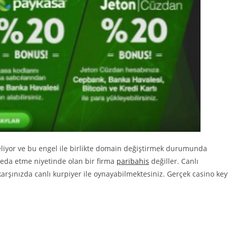
liyor ve bu engel ile birlikte domain değiştirmek durumunda
veda etme niyetinde olan bir firma
paribahis
değiller. Canlı
arşınızda canlı kurpiyer ile oynayabilmektesiniz. Gerçek casino key