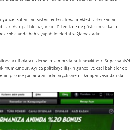
güncel kullanılan sistemler tercih edilmektedir. Her zaman
dırlar. Avrupa’daki başarısını ülkemizde de gösteren ve kaliteli
pek çok alanda bahis yapabilmelerini sağlamaktadır.
risiinde aktif olarak izleme imkanınızda bulunmaktadır. Süperbahis’
k mümkündür. Ayrıca politikaya ilişkin güncel ve özel bahisler de
e sitenin promosyonlar alanında birçok önemli kampanyasından da