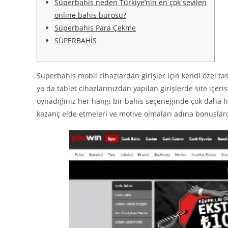
Süperbahis neden Türkiye’nin en çok sevilen
online bahis bürosu?
Süperbahis Para Çekme
SÜPERBAHİS
Superbahis mobil cihazlardan girişler için kendi özel 
ya da tablet cihazlarınızdan yapılan girişlerde site içeris
oynadığınız her hangi bir bahis seçeneğinde çok daha hız
kazanç elde etmeleri ve motive olmaları adına bonuslard