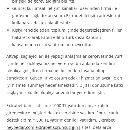
bir şekilde görev aldığını belirtti.
Güncel kurumsal iletişim kanalları üzerinden firma ile
görüşme sağladıktan sonra Extranet iletişim adreslerini
kullanarak destek alabilirsiniz.
Kişiyi rencide eden, toplum içinde değersizleştiren fiiller
hakaret olarak kabul edilip Türk Ceza Kanunu
kapsamında cezai yaptırımları mevcuttur.
Altyapı sağlayıcıları ile yaptığı anlaşmalar çerçevesinde yurt
içinde her noktaya hizmet veren ve bu anlamda kendini
oldukça geliştiren firma her kesimden insana hitap
etmektedir. Güvenilir ve çözüm odaklı hizmet anlayışı ile en
iyi hizmeti sunmayı hedeflemektedir. Dijital dönüşüme katkı
sağlayan rolü ile oldukça önemli bir yer edinmiştir.
Extrabet bahis sitesine 1000 TL yatırdım ancak rulete
giremeyince müşteri destek servisine yazdım. Sonra canlı
destek aldım, ‘1500 TL yatırın’ denildi, yatırdım. Extrabet
heybedar.com extrabet sorunsuz giriş
sitesi defalarca