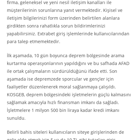
firma, geleneksel ve yeni nesil iletişim kanalları ile
müşterilerinin sorunlarına yanıt vermektedir. Kişisel ve
iletişim bilgilerinizi form üzerinden belirtilen alanlara
girdikten sonra rahatlıkla sorun bildirimlerinizi
yapabilirsiniz. Extrabet giriş işlemlerinde kullanıcılarından
para talep etmemektedir.
İlk aşamada, 10 gün boyunca deprem bölgesinde arama
kurtarma operasyonlarının yapıldığını ve bu safhada AFAD
ile ortak çalışmaların sürdürüldüğünü ifade etti. Son
aşamada ise depremzede sporcular ve gençler için
faaliyetler düzenlenerek moral sağlanmaya çalışıldı.
KOSGEB, deprem bölgesindeki işletmelerin güçlü kalmasını
sağlamak amacıyla hızlı finansman imkanı da sağladı.
İşletmelere 1 milyon 500 bin liraya kadar kredi imkanı
sunuldu.
Belirli bahis siteleri kullanıcıların siteye girişlerinden de
gelir elde etmek için 5 ya da 10 TL gibi tutarları giriş