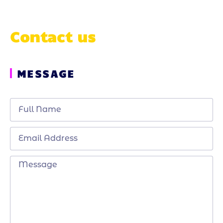
Contact us
MESSAGE