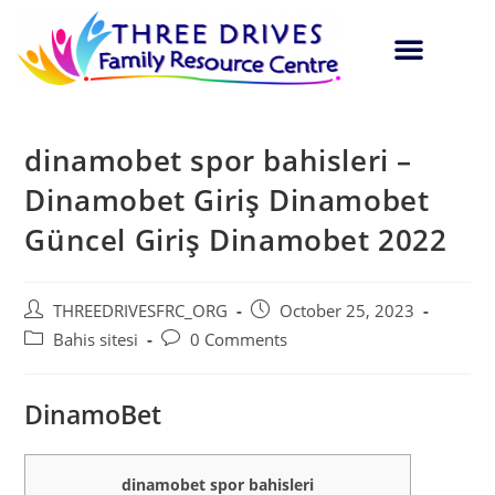
dinamobet spor bahisleri –
Dinamobet Giriş Dinamobet
Güncel Giriş Dinamobet 2022
THREEDRIVESFRC_ORG
October 25, 2023
Bahis sitesi
0 Comments
DinamoBet
dinamobet spor bahisleri