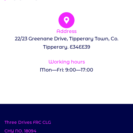
Address
22/23 Greenane Drive, Tipperary Town, Co.
Tipperary. E34EE39
Working hours
Mon—Fri: 9:00—17:00
Three Drives FRC CLG
CHY NO. 18094