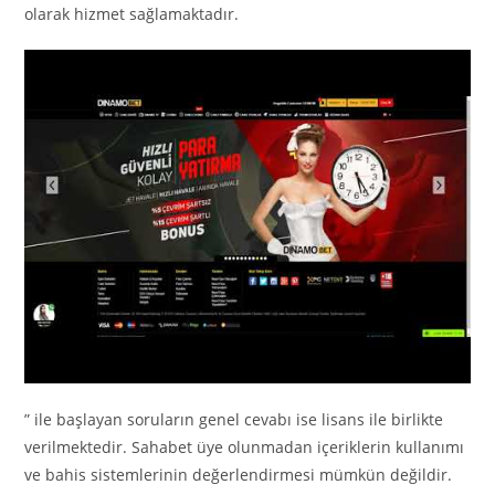
olarak hizmet sağlamaktadır.
” ile başlayan soruların genel cevabı ise lisans ile birlikte
verilmektedir. Sahabet üye olunmadan içeriklerin kullanımı
ve bahis sistemlerinin değerlendirmesi mümkün değildir.