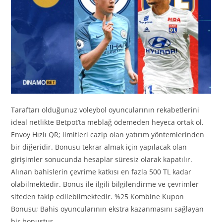
Taraftarı olduğunuz voleybol oyuncularının rekabetlerini
ideal netlikte Betpot’ta meblağ ödemeden heyeca ortak ol.
Envoy Hızlı QR; limitleri cazip olan yatırım yöntemlerinden
bir diğeridir. Bonusu tekrar almak için yapılacak olan
girişimler sonucunda hesaplar süresiz olarak kapatılır.
Alınan bahislerin çevrime katkısı en fazla 500 TL kadar
olabilmektedir. Bonus ile ilgili bilgilendirme ve çevrimler
siteden takip edilebilmektedir. %25 Kombine Kupon
Bonusu; Bahis oyuncularının ekstra kazanmasını sağlayan
bir bonustur.