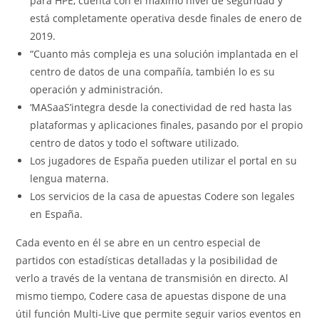
para HPE, cuenta con el máximo nivel de seguridad y
está completamente operativa desde finales de enero de
2019.
“Cuanto más compleja es una solución implantada en el
centro de datos de una compañía, también lo es su
operación y administración.
‘MASaaS’integra desde la conectividad de red hasta las
plataformas y aplicaciones finales, pasando por el propio
centro de datos y todo el software utilizado.
Los jugadores de España pueden utilizar el portal en su
lengua materna.
Los servicios de la casa de apuestas Codere son legales
en España.
Cada evento en él se abre en un centro especial de
partidos con estadísticas detalladas y la posibilidad de
verlo a través de la ventana de transmisión en directo. Al
mismo tiempo, Codere casa de apuestas dispone de una
útil función Multi-Live que permite seguir varios eventos en