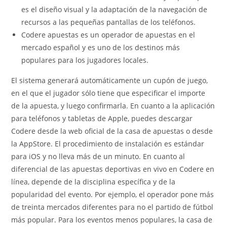
es el diseño visual y la adaptación de la navegación de
recursos a las pequeñas pantallas de los teléfonos.
Codere apuestas es un operador de apuestas en el
mercado español y es uno de los destinos más
populares para los jugadores locales.
El sistema generará automáticamente un cupón de juego,
en el que el jugador sólo tiene que especificar el importe
de la apuesta, y luego confirmarla. En cuanto a la aplicación
para teléfonos y tabletas de Apple, puedes descargar
Codere desde la web oficial de la casa de apuestas o desde
la AppStore. El procedimiento de instalación es estándar
para iOS y no lleva más de un minuto. En cuanto al
diferencial de las apuestas deportivas en vivo en Codere en
línea, depende de la disciplina específica y de la
popularidad del evento. Por ejemplo, el operador pone más
de treinta mercados diferentes para no el partido de fútbol
más popular. Para los eventos menos populares, la casa de