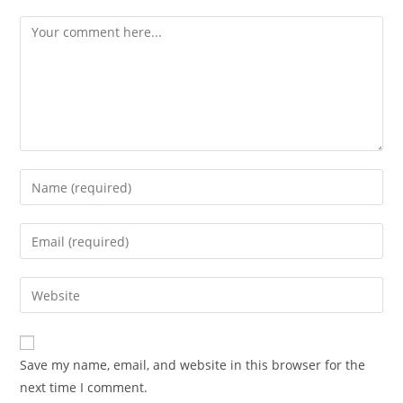
Save my name, email, and website in this browser for the
next time I comment.