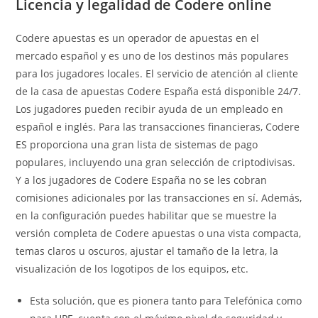
Licencia y legalidad de Codere online
Codere apuestas es un operador de apuestas en el
mercado español y es uno de los destinos más populares
para los jugadores locales. El servicio de atención al cliente
de la casa de apuestas Codere España está disponible 24/7.
Los jugadores pueden recibir ayuda de un empleado en
español e inglés. Para las transacciones financieras, Codere
ES proporciona una gran lista de sistemas de pago
populares, incluyendo una gran selección de criptodivisas.
Y a los jugadores de Codere España no se les cobran
comisiones adicionales por las transacciones en sí. Además,
en la configuración puedes habilitar que se muestre la
versión completa de Codere apuestas o una vista compacta,
temas claros u oscuros, ajustar el tamaño de la letra, la
visualización de los logotipos de los equipos, etc.
Esta solución, que es pionera tanto para Telefónica como