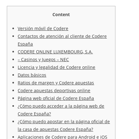
Content
Versión móvil de Codere
Contactos de atención al cliente de Codere
España
CODERE ONLINE LUXEMBOURG, S.A.
– Casinos y Juegos – NEC
Licencia y legalidad de Codere online
Datos básicos
Ratios de margen y Codere apuestas
Codere apuestas deportivas online
Página web oficial de Codere España
¿Cómo puedo acceder a la página web de
Codere España?
¿Cómo puedo apostar en la página oficial de
la casa de apuestas Codere España?
Aplicaciones de Codere para Android e iOS