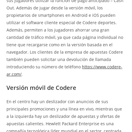
sus jugadores utilizar la función de pago anticipado – Cash
Out. Además de jugar desde la versión móvil, los
propietarios de smartphones en Android e iOS pueden
utilizar el software cliente especial de Codere deportes.
Además, permiten a los jugadores ahorrar una gran
cantidad de tráfico móvil, ya que cada página individual no
tiene que recargarse como en la versión basada en el
navegador. Los clientes de la empresa de apuestas Codere
también pueden solicitar una devolución de llamada
introduciendo su número de teléfono
https://www.codere-
ar.com/
.
Versión móvil de Codere
En el centro hay un deslizador con anuncios de sus
principales promociones y una línea en vivo, mientras que
a la izquierda hay un deslizador de apuestas y ofertas de
apuestas calientes. Hewlett Packard Enterprise es una
compañía tecnológica líder mundial en el sector, centrada