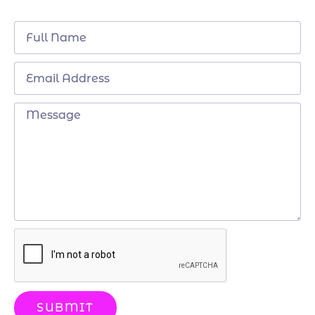
SUBMIT