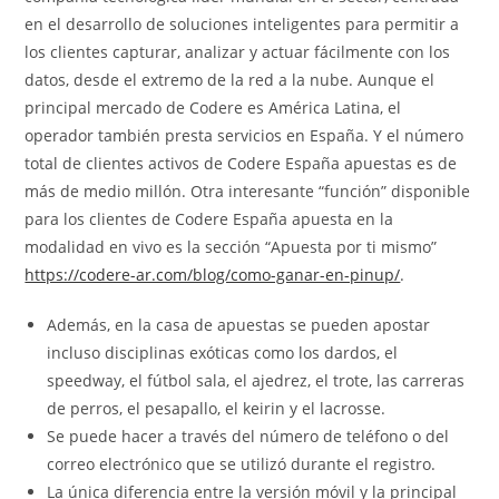
en el desarrollo de soluciones inteligentes para permitir a
los clientes capturar, analizar y actuar fácilmente con los
datos, desde el extremo de la red a la nube. Aunque el
principal mercado de Codere es América Latina, el
operador también presta servicios en España. Y el número
total de clientes activos de Codere España apuestas es de
más de medio millón. Otra interesante “función” disponible
para los clientes de Codere España apuesta en la
modalidad en vivo es la sección “Apuesta por ti mismo”
https://codere-ar.com/blog/como-ganar-en-pinup/
.
Además, en la casa de apuestas se pueden apostar
incluso disciplinas exóticas como los dardos, el
speedway, el fútbol sala, el ajedrez, el trote, las carreras
de perros, el pesapallo, el keirin y el lacrosse.
Se puede hacer a través del número de teléfono o del
correo electrónico que se utilizó durante el registro.
La única diferencia entre la versión móvil y la principal