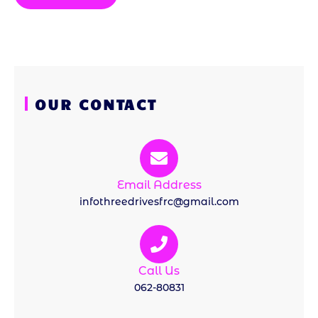
OUR CONTACT
Email Address
infothreedrivesfrc@gmail.com
Call Us
062-80831