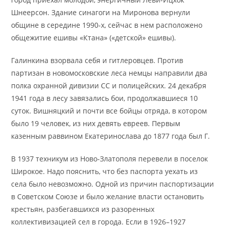
Шнеерсон. Здание синагоги на Миронова вернули
общине в середине 1990-х, сейчас в нем расположено
общежитие ешивы «Ктана» («детской» ешивы).
Галинкина взорвала себя и гитлеровцев. Против
партизан в новомосковские леса немцы направили два
полка охранной дивизии СС и полицейских. 24 декабря
1941 года в лесу завязались бои, продолжавшиеся 10
суток. Вишняцкий и почти все бойцы отряда, в котором
было 19 человек, из них девять евреев. Первым
казенным раввином Екатеринослава до 1877 года был Г.
В 1937 техникум из Ново-Златополя перевели в поселок
Широкое. Надо пояснить, что без паспорта уехать из
села было невозможно. Одной из причин паспортизации
в Советском Союзе и было желание власти остановить
крестьян, разбегавшихся из разоренных
коллективизацией сел в города. Если в 1926–1927