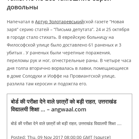
довольны
Напечатал в
Артур Золотаревський
ской газете “Новая
заря” серию статей – “Письма депутата”. 24 и 25 октября
в городе стало стихать. В еврейскую больницу на
Философской улице было доставлено 61 раненых и 3
убитых . У раненых были черепные поражения,
переломы рук и ног, огнестрельные раны. В четыре часа
дня толпа вторично ворвалась в лавки, помещающиеся
в доме Солодухи и Иоффе на Провиантской улице,
разлила там керосин и подожгла его.
बोर्ड की परीक्षा देने वाले छात्रों को बड़ी राहत, उत्तराखंड
विद्यालयी शिक्षा … – angwaal.com
बोर्ड की परीक्षा देने वाले छात्रों को बड़ी राहत, उत्तराखंड विद्यालयी शिक्षा ….
Posted: Thu, 09 Nov 2017 08:00:00 GMT [
source
]