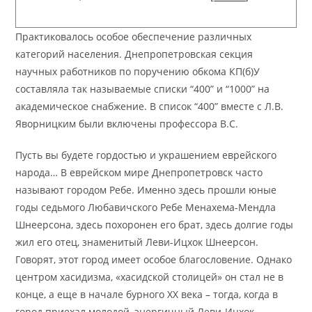
Практиковалось особое обеспечение различных
категорий населения. Днепропетровская секция
научных работников по поручению обкома КП(б)У
составляла так называемые списки “400” и “1000” на
академическое снабжение. В список “400” вместе с Л.В.
Яворницким были включены профессора В.С.
Пусть вы будете гордостью и украшением еврейского
народа… В еврейском мире Днепропетровск часто
называют городом Ребе. Именно здесь прошли юные
годы седьмого Любавичского Ребе Менахема-Мендла
Шнеерсона, здесь похоронен его брат, здесь долгие годы
жил его отец, знаменитый Леви-Ицхок Шнеерсон.
Говорят, этот город имеет особое благословение. Однако
центром хасидизма, «хасидской столицей» он стал не в
конце, а еще в начале бурного XX века – тогда, когда в
город приехал молодой, энергичный Леви-Ицхок